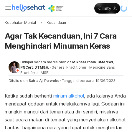
Kesehatan Mental
Kecanduan
Agar Tak Kecanduan, Ini 7 Cara
Menghindari Minuman Keras
Ditinjau secara medis oleh
dr. Mikhael Yosia, BMedSci,
PGCert, DTM&H.
·
General Practitioner
·
Medicine Sans
Frontières (MSF)
Ditulis oleh
Satria Aji Purwoko
·
Tanggal diperbarui 19/06/2023
Ketika sudah berhenti
minum alkohol
, ada kalanya Anda
mendapat godaan untuk melakukannya
lagi. Godaan ini
mungkin muncul dari teman atau diri sendiri, misalnya
saat acara makan di tempat yang menyediakan alkohol.
Lantas, bagaimana cara yang tepat untuk menghindari