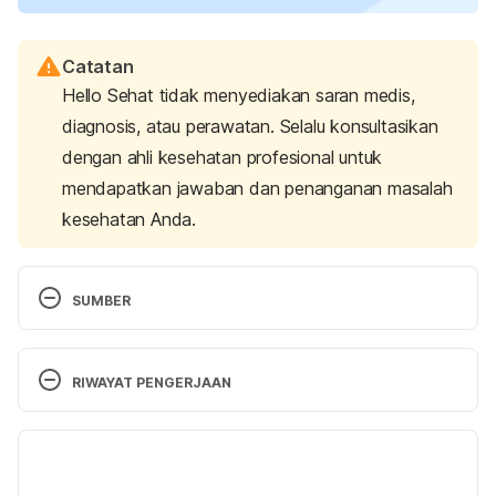
Catatan
Hello Sehat tidak menyediakan saran medis,
diagnosis, atau perawatan. Selalu konsultasikan
dengan ahli kesehatan profesional untuk
mendapatkan jawaban dan penanganan masalah
kesehatan Anda.
SUMBER
Alcohol addiction and abuse.
 (2022). Addiction 
Center. Retrieved May 9, 2023, from 
RIWAYAT PENGERJAAN
https://www.addictioncenter.com/alcohol/
Versi Terbaru
Building your drink refusal skills. 
(n.d.). Rethinking 
Drinking – National Institutes on Alcohol Abuse and 
19/06/2023