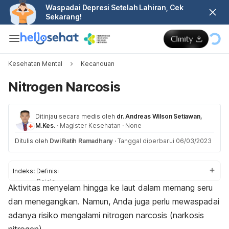
Waspadai Depresi Setelah Lahiran, Cek
Sekarang!
Kesehatan Mental
Kecanduan
Nitrogen Narcosis
Ditinjau secara medis oleh
dr. Andreas Wilson Setiawan,
M.Kes.
·
Magister Kesehatan
·
None
Ditulis oleh
Dwi Ratih Ramadhany
·
Tanggal diperbarui 06/03/2023
Indeks:
Definisi
Gejala
Aktivitas menyelam hingga ke laut dalam memang seru
Penyebab
dan menegangkan. Namun, Anda juga perlu mewaspadai
Faktor Risiko
Komplikasi
adanya risiko mengalami
nitrogen narcosis
(narkosis
Diagnosis