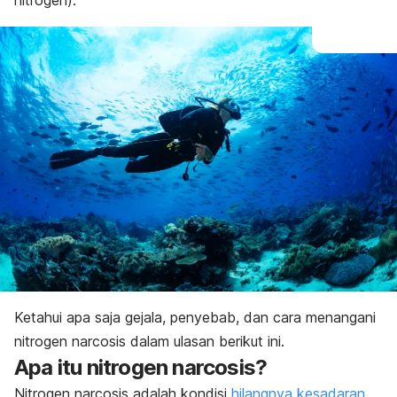
nitrogen)
.
Pengobatan
Pencegahan
Ketahui apa saja gejala, penyebab, dan cara menangani
nitrogen narcosis
dalam ulasan berikut ini.
Apa itu
nitrogen narcosis
?
Nitrogen narcosis
adalah kondisi
hilangnya kesadaran