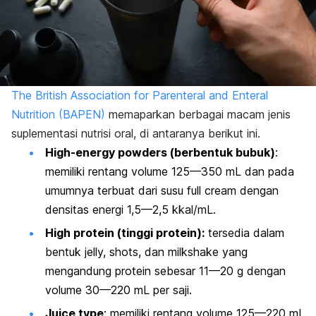
The British Association for Parenteral and Enteral
Nutrition (BAPEN)
memaparkan berbagai macam jenis
suplementasi nutrisi oral, di antaranya berikut ini.
High-energy powders
(berbentuk bubuk)
:
memiliki rentang volume 125—350 mL dan pada
umumnya terbuat dari susu
full cream
dengan
densitas energi 1,5—2,5 kkal/mL.
High protein
(tinggi protein):
tersedia dalam
bentuk
jelly, shots
, dan
milkshake
yang
mengandung protein sebesar 11—20 g dengan
volume 30—220 mL per saji.
Juice type
: memiliki rentang volume 125—220 mL