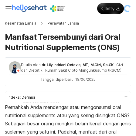
Kesehatan Lansia
Perawatan Lansia
Manfaat Tersembunyi dari Oral
Nutritional Supplements (ONS)
Ditulis oleh
dr. Lily Indriani Octovia, MT, M.Gizi, Sp.GK
·
Gizi
dan Dietetik
·
Rumah Sakit Cipto Mangunkusumo (RSCM)
Tanggal diperbarui 18/06/2025
Indeks:
Definisi
Jenis dan kandungan
Pernahkah Anda mendengar atau mengonsumsi
oral
Siapa yang membutuhkan
nutritional supplements
atau yang sering disingkat ONS?
Pentingnya
Sebagian besar orang mungkin belum kenal dengan jenis
suplemen yang satu ini. Padahal, manfaat dari
oral