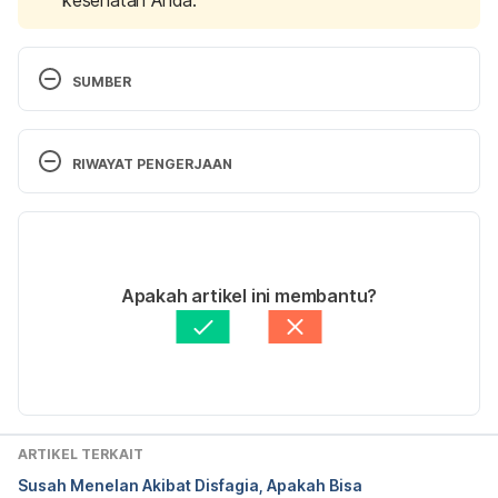
SUMBER
ESPEN Guidelines on Definitions and Terminology 
of Clinical Nutrition. (2017).  
Clinical Nutrition
, vol. 
RIWAYAT PENGERJAAN
36, no. 1, Feb. 2017, pp. 49–64. Retrieved June 11, 
2025, from  https://www.espen.org/files/ESPEN-
Versi Terbaru
guidelines-on-definitions-and-terminology-of-
clinical-nutrition.pdf
18/06/2025
Ditulis oleh
dr. Lily Indriani Octovia, MT, M.Gizi, 
Apakah artikel ini membantu?
The British Association for Parenteral and Enteral 
Sp.GK
Nutrition (BAPEN). (2016). 
Oral Nutritional 
Diperbarui oleh: 
Ihda Fadila
Supplements (ONS). 
Retrieved June 11, 2025, from 
https://www.bapen.org.uk/nutrition-
support/nutrition-by-mouth/oral-nutritional-
supplements
ARTIKEL TERKAIT
Susah Menelan Akibat Disfagia, Apakah Bisa
The Health and Safety Executive (HSE).  
How to 