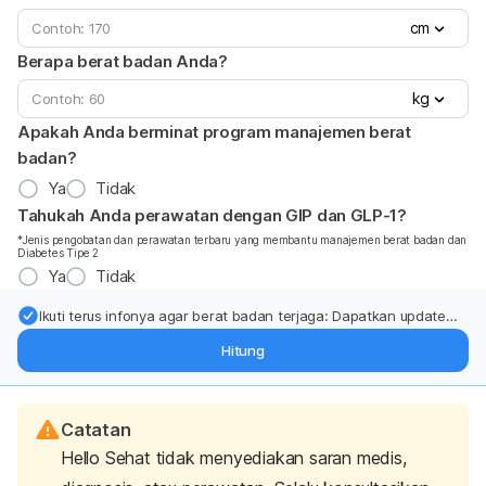
cm
Berapa berat badan Anda?
kg
Apakah Anda berminat program manajemen berat
badan?
Ya
Tidak
Tahukah Anda perawatan dengan GIP dan GLP-1?
*Jenis pengobatan dan perawatan terbaru yang membantu manajemen berat badan dan
Diabetes Tipe 2
Ya
Tidak
Ikuti terus infonya agar berat badan terjaga: Dapatkan update
dari pakar mengenai dukungan dan perawatan berat badan
Hitung
langsung ke inbox Anda.
Catatan
Hello Sehat tidak menyediakan saran medis,