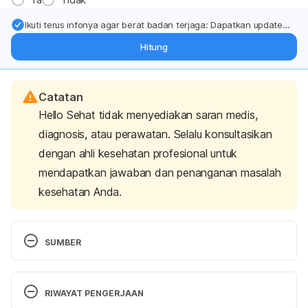
Ikuti terus infonya agar berat badan terjaga: Dapatkan update
dari pakar mengenai dukungan dan perawatan berat badan
Hitung
langsung ke inbox Anda.
Catatan
Hello Sehat tidak menyediakan saran medis,
diagnosis, atau perawatan. Selalu konsultasikan
dengan ahli kesehatan profesional untuk
mendapatkan jawaban dan penanganan masalah
kesehatan Anda.
SUMBER
Multiple System Atrophy (MSA): Symptoms & 
Treatment. (2024). Retrieved 1 October 2024, from 
RIWAYAT PENGERJAAN
https://my.clevelandclinic.org/health/diseases/1725