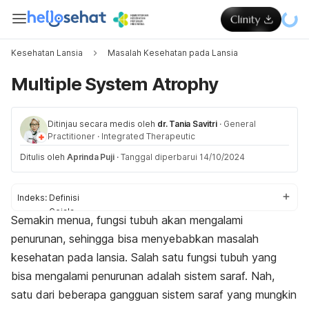
Kesehatan Lansia
Masalah Kesehatan pada Lansia
Multiple System Atrophy
Ditinjau secara medis oleh
dr. Tania Savitri
·
General
Practitioner
·
Integrated Therapeutic
Ditulis oleh
Aprinda Puji
·
Tanggal diperbarui 14/10/2024
Indeks:
Definisi
Gejala
Semakin menua, fungsi tubuh akan mengalami
Penyebab
penurunan, sehingga bisa menyebabkan masalah
Komplikasi
Pengobatan
kesehatan pada lansia. Salah satu fungsi tubuh yang
bisa mengalami penurunan adalah sistem saraf. Nah,
satu dari beberapa gangguan sistem saraf yang mungkin