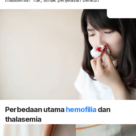
thalasemia? Yuk, simak penjelasan berikut!
Perbedaan utama
hemofilia
dan
thalasemia