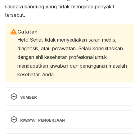
saudara kandung yang tidak mengidap penyakit
tersebut.
Catatan
Hello Sehat tidak menyediakan saran medis,
diagnosis, atau perawatan. Selalu konsultasikan
dengan ahli kesehatan profesional untuk
mendapatkan jawaban dan penanganan masalah
kesehatan Anda.
SUMBER
What is Hemophilia? | CDC. (2020). Retrieved 25 
October 2021, from 
RIWAYAT PENGERJAAN
https://www.cdc.gov/ncbddd/hemophilia/facts.html
Versi Terbaru
Hemophilia A | National Hemophilia Foundation. 