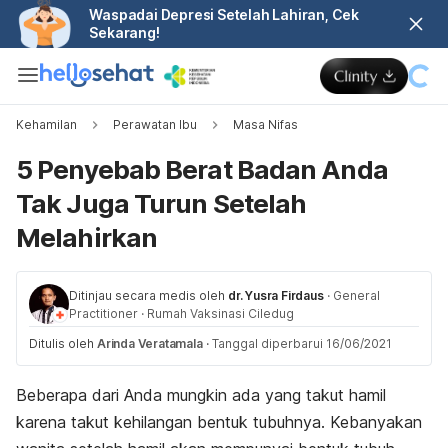
Waspadai Depresi Setelah Lahiran, Cek
Sekarang!
Kehamilan
Perawatan Ibu
Masa Nifas
5 Penyebab Berat Badan Anda
Tak Juga Turun Setelah
Melahirkan
Ditinjau secara medis oleh
dr. Yusra Firdaus
·
General
Practitioner
·
Rumah Vaksinasi Ciledug
Ditulis oleh
Arinda Veratamala
·
Tanggal diperbarui 16/06/2021
Beberapa dari Anda mungkin ada yang takut hamil
karena takut kehilangan bentuk tubuhnya. Kebanyakan