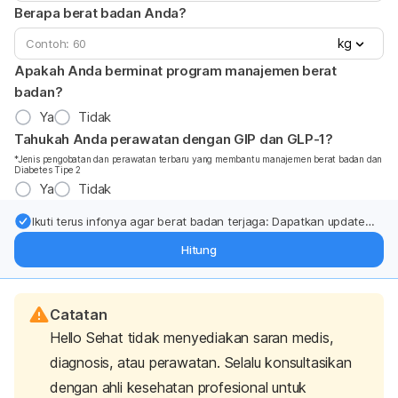
Berapa berat badan Anda?
kg
Apakah Anda berminat program manajemen berat
badan?
Ya
Tidak
Tahukah Anda perawatan dengan GIP dan GLP-1?
*Jenis pengobatan dan perawatan terbaru yang membantu manajemen berat badan dan
Diabetes Tipe 2
Ya
Tidak
Ikuti terus infonya agar berat badan terjaga: Dapatkan update
dari pakar mengenai dukungan dan perawatan berat badan
Hitung
langsung ke inbox Anda.
Catatan
Hello Sehat tidak menyediakan saran medis,
diagnosis, atau perawatan. Selalu konsultasikan
dengan ahli kesehatan profesional untuk