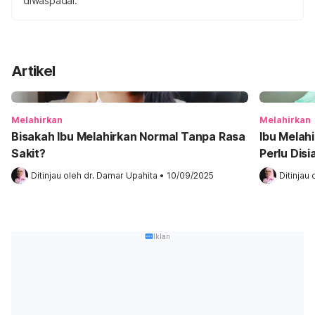
diwaspadai.
Artikel
Melahirkan
Melahirkan
Bisakah Ibu Melahirkan Normal Tanpa Rasa
Ibu Melah
Sakit?
Perlu Dis
Ditinjau oleh 
dr. Damar Upahita
•
10/09/2025
Ditinjau 
Iklan