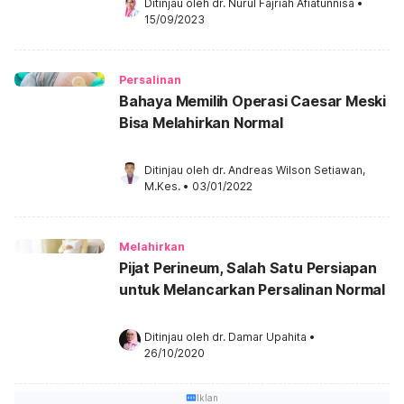
Ditinjau oleh 
dr. Nurul Fajriah Afiatunnisa
•
15/09/2023
Persalinan
Bahaya Memilih Operasi Caesar Meski
Bisa Melahirkan Normal
Ditinjau oleh 
dr. Andreas Wilson Setiawan, 
M.Kes.
•
03/01/2022
Melahirkan
Pijat Perineum, Salah Satu Persiapan
untuk Melancarkan Persalinan Normal
Ditinjau oleh 
dr. Damar Upahita
•
26/10/2020
Iklan