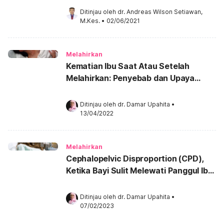
Ditinjau oleh 
dr. Andreas Wilson Setiawan, 
M.Kes.
•
02/06/2021
Melahirkan
Kematian Ibu Saat Atau Setelah
Melahirkan: Penyebab dan Upaya
Pencegahannya
Ditinjau oleh 
dr. Damar Upahita
•
13/04/2022
Melahirkan
Cephalopelvic Disproportion (CPD),
Ketika Bayi Sulit Melewati Panggul Ibu
Saat Lahir
Ditinjau oleh 
dr. Damar Upahita
•
07/02/2023