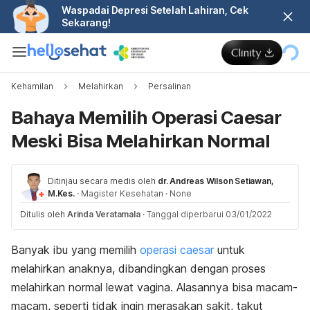
Waspadai Depresi Setelah Lahiran, Cek
Sekarang!
Kehamilan
Melahirkan
Persalinan
Bahaya Memilih Operasi Caesar
Meski Bisa Melahirkan Normal
Ditinjau secara medis oleh
dr. Andreas Wilson Setiawan,
M.Kes.
·
Magister Kesehatan
·
None
Ditulis oleh
Arinda Veratamala
·
Tanggal diperbarui 03/01/2022
Banyak ibu yang memilih
operasi caesar
untuk
melahirkan anaknya, dibandingkan dengan proses
melahirkan normal lewat vagina. Alasannya bisa macam-
macam, seperti tidak ingin merasakan sakit, takut