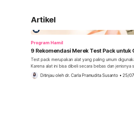
Artikel
Program Hamil
9 Rekomendasi Merek Test Pack untuk 
Test pack merupakan alat yang paling umum diguna
Karena alat ini bisa dibeli secara bebas dan jenisny
perlu memahami cara memilih merek test pack yang 
Ditinjau oleh 
dr. Carla Pramudita Susanto
•
25/0
yang akurat. Simak cara dan rekomendasi produknya b
test pack yang bagus Ada beragam jenis test pack ya