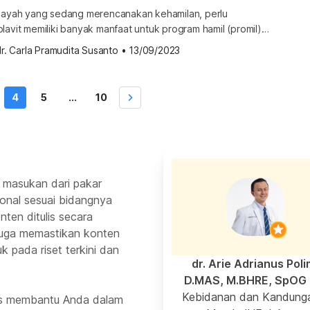
n ayah yang sedang merencanakan kehamilan, perlu
lavit memiliki banyak manfaat untuk program hamil (promil).
erkandung di dalam Folavit merupakan salah satu asupan
r. Carla Pramudita Susanto
•
13/09/2023
 didapat oleh wanita yang berencana hamil, ibu yang
 serta pria yang ingin meningkatkan kesuburannya. Apa
it untuk promil? Berapa […]
4
5
...
10
 masukan dari pakar
ional sesuai bidangnya
ten ditulis secara
 juga memastikan konten
k pada riset terkini dan
dr. Arie Adrianus Poli
D.MAS, M.BHRE, SpOG 
Kebidanan dan Kandung
rus membantu Anda dalam