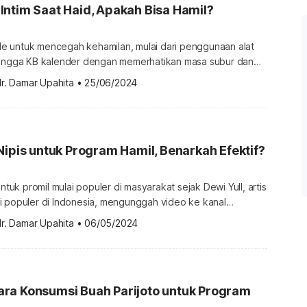
ntim Saat Haid, Apakah Bisa Hamil?
 untuk mencegah kehamilan, mulai dari penggunaan alat
hingga KB kalender dengan memerhatikan masa subur dan
 tahukah Anda bahwa Anda tetap bisa hamil meskipun
r. Damar Upahita
•
25/06/2024
 saat haid? Simak penjelasannya di bawah ini. Apakah
saat haid tetap bisa hamil? Berhubungan intim saat haid
erkecil kemungkinan terjadinya […]
Nipis untuk Program Hamil, Benarkah Efektif?
untuk promil mulai populer di masyarakat sejak Dewi Yull, artis
i populer di Indonesia, mengunggah video ke kanal
lam. Dalam video tersebut, ia menjelaskan
r. Damar Upahita
•
06/05/2024
 nipis bisa meningkatkan kesuburan. Benarkah hal tersebut?
ya di sini. Prosedur terapi jeruk nipis untuk promil ala Dewi
ra Konsumsi Buah Parijoto untuk Program