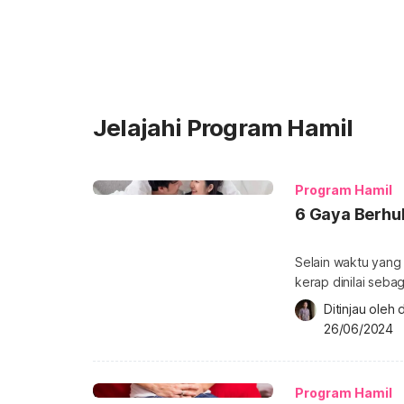
Jelajahi Program Hamil
Program Hamil
6 Gaya Berhu
Selain waktu yang 
kerap dinilai sebagai sala
apa yang direkom
Ditinjau oleh 
selama ini? Simak 
26/06/2024
intim agar cepat ha
oleh sperma. Pada
Program Hamil