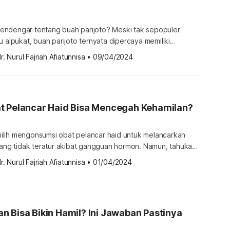
ndengar tentang buah parijoto? Meski tak sepopuler
u alpukat, buah parijoto ternyata dipercaya memiliki
 salah satunya adalah melancarkan program hamil (promil).
r. Nurul Fajriah Afiatunnisa
•
09/04/2024
 cara konsumsi buah parijoto untuk dimanfaatkan sebagai
hamil? Apakah buah ini juga bermanfaat untuk kesuburan
n berikut untuk jawabannya. Apakah buah parijoto bagus
t Pelancar Haid Bisa Mencegah Kehamilan?
lih mengonsumsi obat pelancar haid untuk melancarkan
yang tidak teratur akibat gangguan hormon. Namun, tahukah
elancar haid juga kerap digunakan sebagai "opsi darurat"
r. Nurul Fajriah Afiatunnisa
•
01/04/2024
 obat ini untuk mencegah
g aman atau justru sebaliknya? Simak uraian berikut untuk
nnya. Apakah obat pelancar haid bisa mencegah […]
 Bisa Bikin Hamil? Ini Jawaban Pastinya