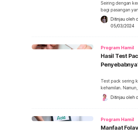
Seiring dengan kem
bagi pasangan yan
ini adalah kultur blastokista. Apa yang dimaksu
Ditinjau oleh 
manfaat dari tahap
05/03/2024
Apa yang dimaksud
tahapan perkemban
Program Hamil
Hasil Test Pac
Penyebabnya
Test pack sering 
kehamilan. Namun,
tetap perlu dikonfirmasi ke do
Ditinjau oleh 
d
diartikan sebagai 
Mengapa kondisi in
penjelasannya. Hasi
Program Hamil
Manfaat Folav