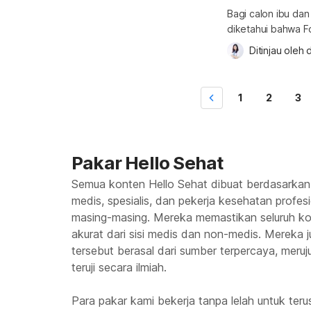
Bagi calon ibu da
diketahui bahwa Fo
Asam folat yang t
Ditinjau oleh 
d
penting yang perlu
sedang mengandung,
saja manfaat Folav
1
2
3
Pakar Hello Sehat
Semua konten Hello Sehat dibuat berdasarkan
medis, spesialis, dan pekerja kesehatan profes
masing-masing. Mereka memastikan seluruh kon
akurat dari sisi medis dan non-medis. Mereka
tersebut berasal dari sumber terpercaya, meruju
teruji secara ilmiah.
Para pakar kami bekerja tanpa lelah untuk te