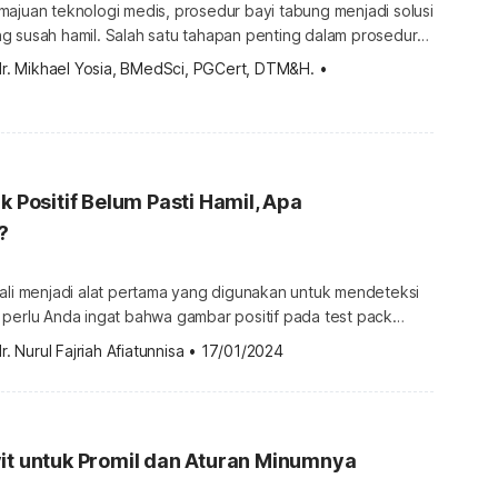
ajuan teknologi medis, prosedur bayi tabung menjadi solusi
g susah hamil. Salah satu tahapan penting dalam prosedur
d dengan blastokista? Apa
dr. Mikhael Yosia, BMedSci, PGCert, DTM&H.
•
an ini? Mari simak pembahasan selengkapnya di bawah ini.
 dengan blastokista? Blastokista atau blastocyst adalah
gan embrio manusia yang terjadi sekitar […]
k Positif Belum Pasti Hamil, Apa
?
kali menjadi alat pertama yang digunakan untuk mendeteksi
 perlu Anda ingat bahwa gambar positif pada test pack
kter kandungan. Meski garis dua pada test pack
r. Nurul Fajriah Afiatunnisa
•
17/01/2024
tanda kehamilan, hasil tersebut belum tentu 100% akurat.
i bisa terjadi? Simak informasi berikut untuk mengetahui
l test pack positif, […]
it untuk Promil dan Aturan Minumnya