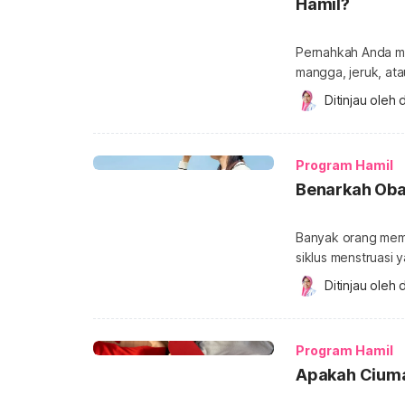
Hamil?
Pernahkah Anda me
mangga, jeruk, ata
segudang manfaat,
Ditinjau oleh 
d
Lantas, bagaimana
pelancar program 
pria? Simak ulasa
Program Hamil
untuk […]
Benarkah Oba
Banyak orang memi
siklus menstruasi 
Anda bahwa obat p
Ditinjau oleh 
d
untuk mencegah kehamilan? Apakah penggunaan
kehamilan terbilan
mengetahui jawaba
Program Hamil
Apakah Ciuman