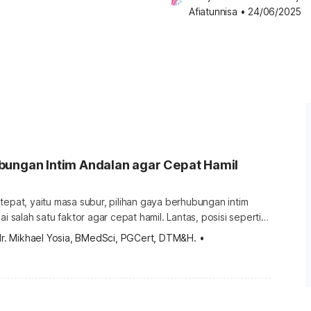
Afiatunnisa
•
24/06/2025
bungan Intim Andalan agar Cepat Hamil
tepat, yaitu masa subur, pilihan gaya berhubungan intim
h satu faktor agar cepat hamil. Lantas, posisi seperti
endasikan? Sudahkah Anda melakukannya dengan benar
dr. Mikhael Yosia, BMedSci, PGCert, DTM&H.
•
ulasan berikut untuk informasinya. Pilihan gaya berhubungan
mil Kehamilan akan terjadi ketika sel telur berhasil dibuahi
 dasarnya, sperma […]