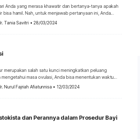
ri Anda yang merasa khawatir dan bertanya-tanya apakah
ir bisa hamil. Nah, untuk menjawab pertanyaan ini, Anda
lebih dahulu bagaimana kehamilan bisa terjadi dalam
r. Tania Savitri
•
28/03/2024
ah ini. Apakah ciuman bibir bisa hamil? Pertanyaan apakah
hamil banyak dilontarkan oleh remaja. Namun, yang jelas,
iuman tentunya merupakan […]
si
tur merupakan salah satu kunci meningkatkan peluang
 mengetahui masa ovulasi, Anda bisa menentukan waktu
 hubungan seksual. Bagi Anda yang tidak punya jadwal
r. Nurul Fajriah Afiatunnisa
•
12/03/2024
njadi solusinya. Ovulasi adalah waktu ketika sel
 indung telur dan siap dibuahi. Inilah mengapa ovulasi juga
dikenal sebagai masa subur. Namun, karena […]
stokista dan Perannya dalam Prosedur Bayi