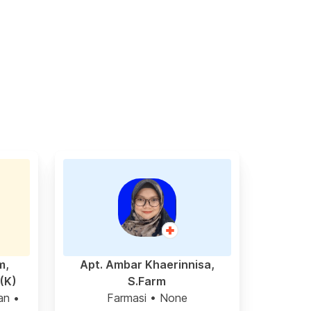
m,
Apt. Ambar Khaerinnisa,
(K)
S.Farm
an
•
Farmasi
• None