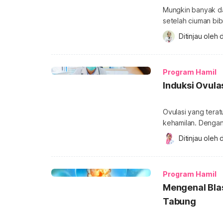
Mungkin banyak da
setelah ciuman bib
perlu memahami ter
Ditinjau oleh 
d
pembahasan di baw
ciuman bibir bisa 
hamil akibat berc
Program Hamil
Induksi Ovula
Ovulasi yang tera
kehamilan. Dengan
terbaik melakukan
Ditinjau oleh 
d
teratur, induksi ovulasi bisa me
telur terlepas dari
Program Hamil
Mengenal Bla
Tabung