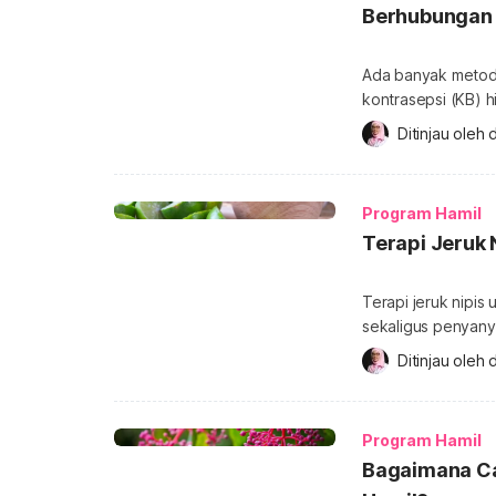
Berhubungan I
Ada banyak metode
kontrasepsi (KB) 
masa haid. Namun,
Ditinjau oleh 
d
berhubungan intim
berhubungan intim 
mungkin bisa memp
Program Hamil
Terapi Jeruk 
Terapi jeruk nipis 
sekaligus penyany
YouTube miliknya pada Juni 2018 si
Ditinjau oleh 
d
bahwa terapi jeruk
Yuk, simak jawabann
Yull Dalam […]
Program Hamil
Bagaimana Ca