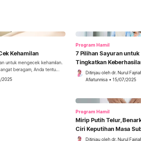
Program Hamil
Cek Kehamilan
7 Pilihan Sayuran untuk
Tingkatkan Keberhasila
kan untuk mengecek kehamilan.
a sangat beragam, Anda tentu
Promil
Ditinjau oleh 
dr. Nurul Fajriah
bagus untuk mendapatkan hasil
7/2025
Afiatunnisa
•
15/07/2025
erikut ini. Cara memilih merek
ng tersedia di pasaran, […]
Program Hamil
Mirip Putih Telur, Benark
Ciri Keputihan Masa Su
Ditinjau oleh 
dr. Nurul Fajriah