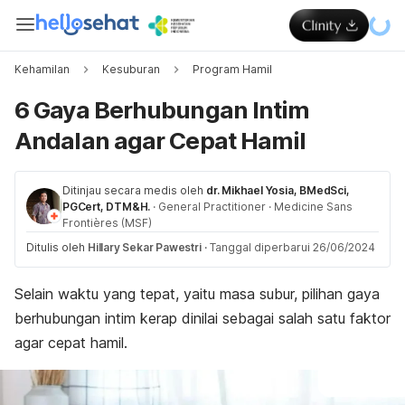
Kehamilan
Kesuburan
Program Hamil
6 Gaya Berhubungan Intim
Andalan agar Cepat Hamil
Ditinjau secara medis oleh
dr. Mikhael Yosia, BMedSci,
PGCert, DTM&H.
·
General Practitioner
·
Medicine Sans
Frontières (MSF)
Ditulis oleh
Hillary Sekar Pawestri
·
Tanggal diperbarui 26/06/2024
Selain waktu yang tepat, yaitu masa subur, pilihan gaya
berhubungan intim kerap dinilai sebagai salah satu faktor
agar cepat hamil.