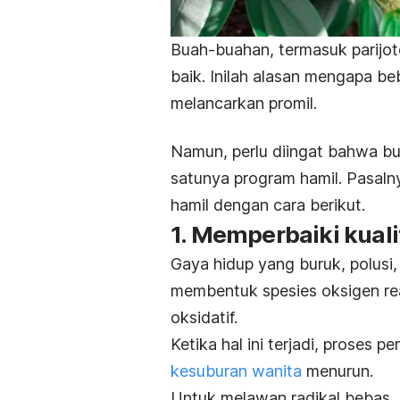
Buah-buahan, termasuk parijo
baik. Inilah alasan mengapa b
melancarkan promil.
Namun, perlu diingat bahwa bua
satunya program hamil. Pasaln
hamil dengan cara berikut.
1. Memperbaiki kualit
Gaya hidup yang buruk, polusi,
membentuk spesies oksigen rea
oksidatif.
Ketika hal ini terjadi, proses 
kesuburan wanita
menurun.
Untuk melawan radikal bebas,