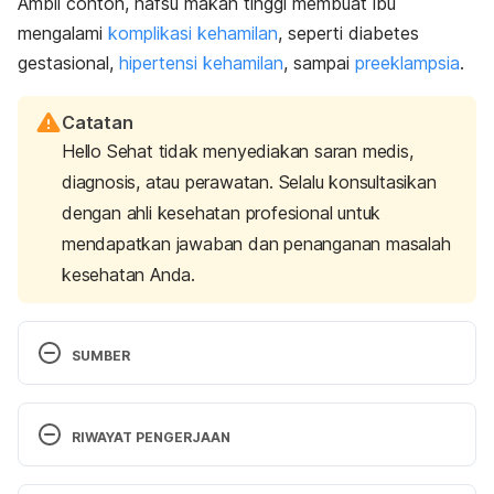
Ambil contoh, nafsu makan tinggi membuat ibu
mengalami
komplikasi kehamilan
, seperti diabetes
gestasional,
hipertensi kehamilan
, sampai
preeklampsia
.
Catatan
Hello Sehat tidak menyediakan saran medis,
diagnosis, atau perawatan. Selalu konsultasikan
dengan ahli kesehatan profesional untuk
mendapatkan jawaban dan penanganan masalah
kesehatan Anda.
SUMBER
Pregnancy hunger: How to handle increased 
appetite in pregnancy | BabyCenter. (2021). 
RIWAYAT PENGERJAAN
Retrieved 1 September 2021, from 
https://www.babycenter.com/pregnancy/health-
Versi Terbaru