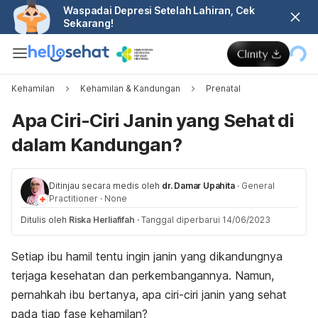
Waspadai Depresi Setelah Lahiran, Cek
Sekarang!
Kehamilan
Kehamilan & Kandungan
Prenatal
Apa Ciri-Ciri Janin yang Sehat di
dalam Kandungan?
Ditinjau secara medis oleh
dr. Damar Upahita
·
General
Practitioner
·
None
Ditulis oleh
Riska Herliafifah
·
Tanggal diperbarui 14/06/2023
Setiap ibu hamil tentu ingin janin yang dikandungnya
terjaga kesehatan dan perkembangannya. Namun,
pernahkah ibu bertanya, apa ciri-ciri janin yang sehat
pada tiap fase kehamilan?