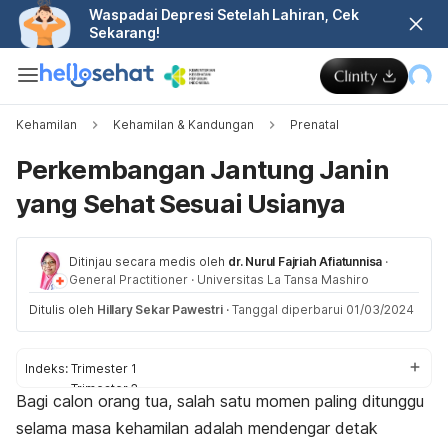
Waspadai Depresi Setelah Lahiran, Cek
Sekarang!
Kehamilan
Kehamilan & Kandungan
Prenatal
Perkembangan Jantung Janin
yang Sehat Sesuai Usianya
Ditinjau secara medis oleh
dr. Nurul Fajriah Afiatunnisa
·
General Practitioner
·
Universitas La Tansa Mashiro
Ditulis oleh
Hillary Sekar Pawestri
·
Tanggal diperbarui 01/03/2024
Indeks:
Trimester 1
Trimester 2
Bagi calon orang tua, salah satu momen paling ditunggu
Trimester 3
selama masa kehamilan adalah mendengar detak
Menjaga kesehatan jantung janin