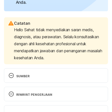
Anda.
Catatan
Hello Sehat tidak menyediakan saran medis,
diagnosis, atau perawatan. Selalu konsultasikan
dengan ahli kesehatan profesional untuk
mendapatkan jawaban dan penanganan masalah
kesehatan Anda.
SUMBER
Adolescent pregnancy.
 (2022). World Health 
Organization (WHO). Retrieved January 24, 2023, 
RIWAYAT PENGERJAAN
from 
https://www.who.int/news-room/fact-
sheets/detail/adolescent-pregnancy
Versi Terbaru