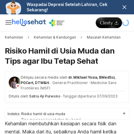
Waspadai Depresi Setelah Lahiran, Cek
Sekarang!
Kehamilan
Kehamilan & Kandungan
Masalah Kehamilan
Risiko Hamil di Usia Muda dan
Tips agar Ibu Tetap Sehat
Ditinjau secara medis oleh
dr. Mikhael Yosia, BMedSci,
PGCert, DTM&H.
·
General Practitioner
·
Medicine Sans
Frontières (MSF)
Ditulis oleh
Satria Aji Purwoko
·
Tanggal diperbarui 07/09/2023
Indeks:
Risiko hamil di usia muda
Tips menjaga kesehatan ibu hamil
Kehamilan membutuhkan kesiapan secara fisik dan
Mencegah kehamilan di usia muda
mental. Maka dari itu, sebaiknya Anda hamil ketika