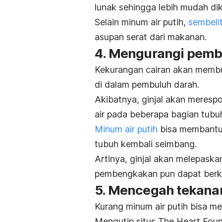
lunak sehingga lebih mudah dik
Selain minum air putih,
sembelit
asupan serat dari makanan.
4. Mengurangi pem
Kekurangan cairan akan membua
di dalam pembuluh darah.
Akibatnya, ginjal akan meresp
air pada beberapa bagian tubuh
Minum air putih
bisa membantu 
tubuh kembali seimbang.
Artinya, ginjal akan melepask
pembengkakan pun dapat berk
5. Mencegah tekanan
Kurang minum air putih bisa m
Mengutip situs The Heart Found