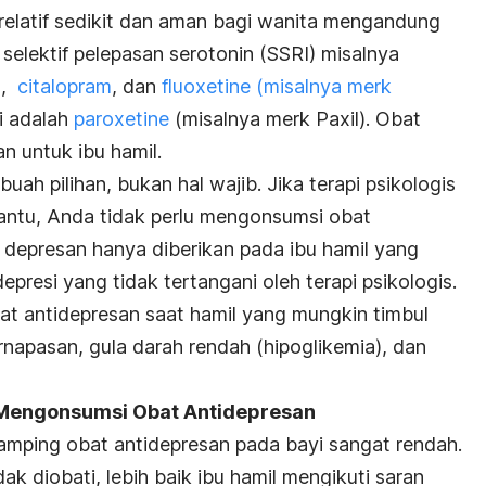
elatif sedikit dan aman bagi wanita mengandung
selektif pelepasan serotonin (SSRI) misalnya
)
,
citalopram
, dan
fluoxetine (misalnya merk
i adalah
paroxetine
(misalnya merk Paxil). Obat
an untuk ibu hamil.
ah pilihan, bukan hal wajib. Jika terapi psikologis
antu, Anda tidak perlu mengonsumsi obat
 depresan hanya diberikan pada ibu hamil yang
presi yang tidak tertangani oleh terapi psikologis.
t antidepresan saat hamil yang mungkin timbul
napasan, gula darah rendah (hipoglikemia), dan
 Mengonsumsi Obat Antidepresan
amping obat antidepresan pada bayi sangat rendah.
dak diobati, lebih baik ibu hamil mengikuti saran