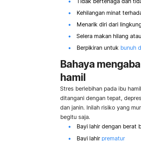
Tidak bertenaga dan ti
Kehilangan minat terhada
Menarik diri dari lingkun
Selera makan hilang ata
Berpikiran untuk
bunuh di
Bahaya mengabaik
hamil
Stres berlebihan pada ibu hami
ditangani dengan tepat, depres
dan janin. Inilah risiko yang m
begitu saja.
Bayi lahir dengan berat
Bayi lahir
prematur