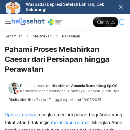
Waspadai Depresi Setelah Lahiran, Cek
Sekarang!
Kehamilan
Melahirkan
Persalinan
Pahami Proses Melahirkan
Caesar dari Persiapan hingga
Perawatan
Ditinjau secara medis oleh
dr. Amanda Rumondang Sp.OG
·
Kebidanan dan Kandungan
·
Brawijaya Hospital Duren Tiga
Ditulis oleh
Ihda Fadila
·
Tanggal diperbarui 13/08/2025
Operasi caesar
mungkin menjadi pilihan bagi Anda yang
takut atau tidak ingin
melahirkan normal
. Mungkin Anda