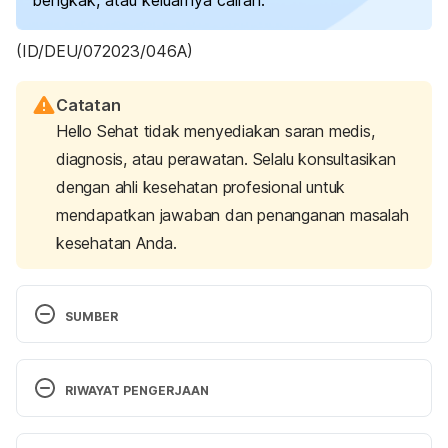
bengkak, atau keluarnya cairan.
(ID/DEU/072023/046A)
Catatan
Hello Sehat tidak menyediakan saran medis,
diagnosis, atau perawatan. Selalu konsultasikan
dengan ahli kesehatan profesional untuk
mendapatkan jawaban dan penanganan masalah
kesehatan Anda.
SUMBER
C-section – Mayo Clinic
. Mayoclinic.org. (2021). 
Retrieved 7 December 2021, from 
RIWAYAT PENGERJAAN
https://www.mayoclinic.org/tests-procedures/c-
section/about/pac-20393655
Versi Terbaru