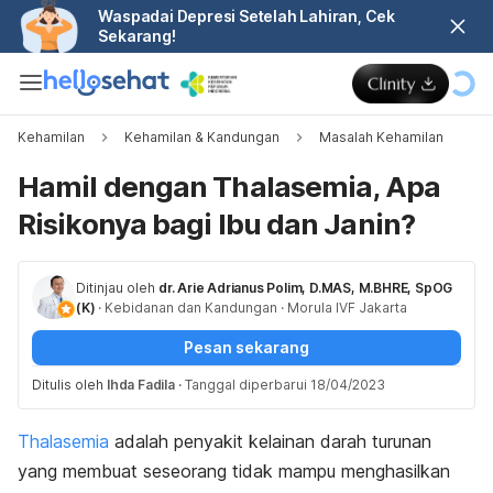
Waspadai Depresi Setelah Lahiran, Cek
Sekarang!
Kehamilan
Kehamilan & Kandungan
Masalah Kehamilan
Hamil dengan Thalasemia, Apa
Risikonya bagi Ibu dan Janin?
Ditinjau oleh
dr. Arie Adrianus Polim, D.MAS, M.BHRE, SpOG
(K)
·
Kebidanan dan Kandungan
·
Morula IVF Jakarta
Pesan sekarang
Ditulis oleh
Ihda Fadila
·
Tanggal diperbarui 18/04/2023
Thalasemia
adalah penyakit kelainan darah turunan
yang membuat seseorang tidak mampu menghasilkan