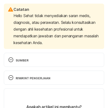
Catatan
Hello Sehat tidak menyediakan saran medis,
diagnosis, atau perawatan. Selalu konsultasikan
dengan ahli kesehatan profesional untuk
mendapatkan jawaban dan penanganan masalah
kesehatan Anda.
SUMBER
Pregnancy and thalassemia
. National Heart Lung 
and Blood Institute. (n.d.). Retrieved April 3, 2023, 
RIWAYAT PENGERJAAN
from 
https://www.nhlbi.nih.gov/health/thalassemia/pregn
Versi Terbaru
ancy
18/04/2023
Thalassaemia in pregnancy
. BabyCentre UK. (n.d.). 
Ditulis oleh 
Ihda Fadila
Apakah artikel ini membantu?