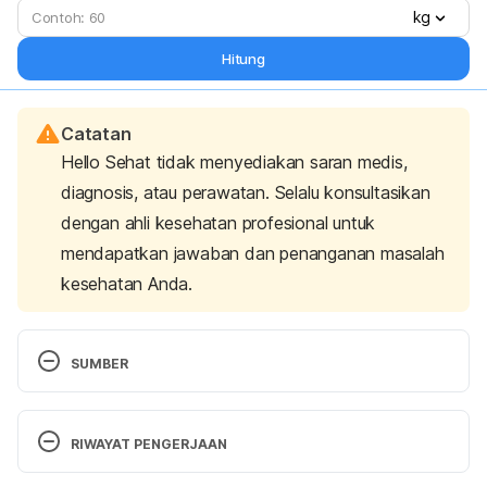
kg
Hitung
Catatan
Hello Sehat tidak menyediakan saran medis,
diagnosis, atau perawatan. Selalu konsultasikan
dengan ahli kesehatan profesional untuk
mendapatkan jawaban dan penanganan masalah
kesehatan Anda.
SUMBER
Learn How to Swim to Lose Weight: Best Strokes, 
Time & How Often. (2021). Retrieved 21 December 
RIWAYAT PENGERJAAN
2021, from 
https://www.healthline.com/health/exercise-
Versi Terbaru