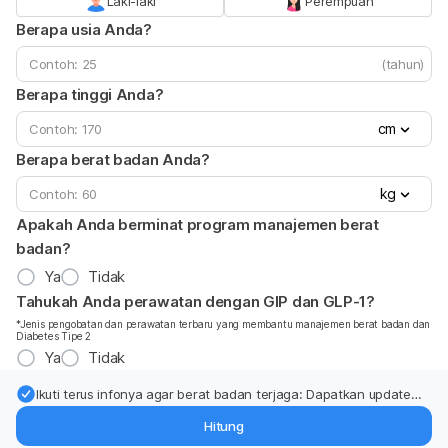
Laki-laki
Perempuan
Berapa usia Anda?
(tahun)
Berapa tinggi Anda?
cm
Berapa berat badan Anda?
kg
Apakah Anda berminat program manajemen berat
badan?
Ya
Tidak
Tahukah Anda perawatan dengan GIP dan GLP-1?
*Jenis pengobatan dan perawatan terbaru yang membantu manajemen berat badan dan
Diabetes Tipe 2
Ya
Tidak
Ikuti terus infonya agar berat badan terjaga: Dapatkan update
dari pakar mengenai dukungan dan perawatan berat badan
Hitung
langsung ke inbox Anda.