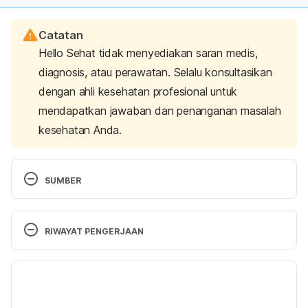
Catatan
Hello Sehat tidak menyediakan saran medis,
diagnosis, atau perawatan. Selalu konsultasikan
dengan ahli kesehatan profesional untuk
mendapatkan jawaban dan penanganan masalah
kesehatan Anda.
SUMBER
What are the best choices at korean 
restaurants?.Nancy Snyder. 
RIWAYAT PENGERJAAN
https://www.healthydiningfinder.com/blogs-recipes-
more/Ask-the-Dietitians/What-Are-the-Best-
Versi Terbaru
Choices-at-Korean-Restaurants (Accessed on: 16 
December 2017)
08/07/2021
Ditulis oleh 
Andina Dewanty