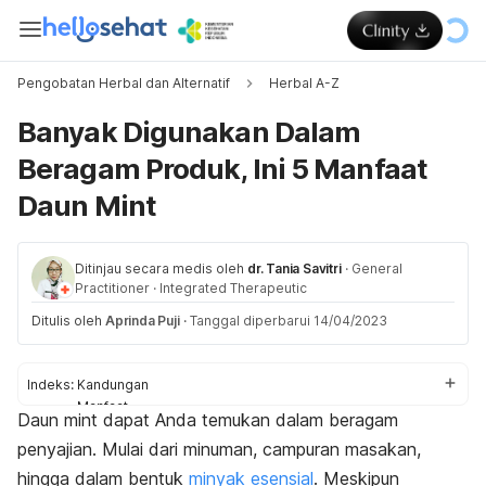
Pengobatan Herbal dan Alternatif
Herbal A-Z
Banyak Digunakan Dalam
Beragam Produk, Ini 5 Manfaat
Daun Mint
Ditinjau secara medis oleh
dr. Tania Savitri
·
General
Practitioner
·
Integrated Therapeutic
Ditulis oleh
Aprinda Puji
·
Tanggal diperbarui 14/04/2023
Indeks:
Kandungan
Manfaat
Daun
mint
dapat Anda temukan dalam beragam
Tips konsumsi
penyajian. Mulai dari minuman, campuran masakan,
hingga dalam bentuk
minyak esensial
. Meskipun