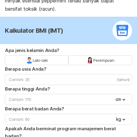
minyak esensial
peppermint
terlalu banyak dapat
bersifat toksik (racun).
Kalkulator BMI (IMT)
Apa jenis kelamin Anda?
Laki-laki
Perempuan
Berapa usia Anda?
(tahun)
Berapa tinggi Anda?
cm
Berapa berat badan Anda?
kg
Apakah Anda berminat program manajemen berat
badan?