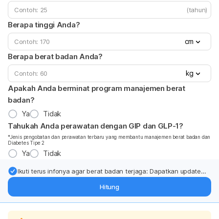
(tahun)
Berapa tinggi Anda?
cm
Berapa berat badan Anda?
kg
Apakah Anda berminat program manajemen berat
badan?
Ya
Tidak
Tahukah Anda perawatan dengan GIP dan GLP-1?
*Jenis pengobatan dan perawatan terbaru yang membantu manajemen berat badan dan
Diabetes Tipe 2
Ya
Tidak
Ikuti terus infonya agar berat badan terjaga: Dapatkan update
dari pakar mengenai dukungan dan perawatan berat badan
Hitung
langsung ke inbox Anda.