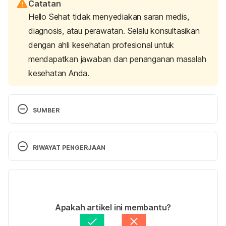
Catatan
Hello Sehat tidak menyediakan saran medis,
diagnosis, atau perawatan. Selalu konsultasikan
dengan ahli kesehatan profesional untuk
mendapatkan jawaban dan penanganan masalah
kesehatan Anda.
SUMBER
What is Cartilage? Retrieved 22 March 2021, from 
https://cartilage.org/patient/about-cartilage/what-
RIWAYAT PENGERJAAN
is-cartilage/
Versi Terbaru
Cartilage Disorders. Retrieved 22 March 2021, from 
https://medlineplus.gov/cartilagedisorders.html
27/10/2022
Ditulis oleh 
Annisa Hapsari
Apakah artikel ini membantu?
Cartilage Injuries & Disorders. Retrieved 22 March 
Ditinjau secara medis oleh
dr. Tania Savitri
Diperbarui oleh: 
Adhenda Madarina