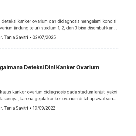
 deteksi kanker ovarium dan didiagnosis mengalami kondisi
varium (indung telur) stadium 1, 2, dan 3 bisa disembuhkan
ngangkatan sel kanker, kemoterapi, maupun radioterapi.
r. Tania Savitri
•
02/07/2025
lmuwan juga meneliti potensi bahan alami dalam mengobati
anker ovarium. Lantas, obat herbal apa saja yang
si sebagai obat kanker […]
gaimana Deteksi Dini Kanker Ovarium
asus kanker ovarium didiagnosis pada stadium lanjut, yakni
Alasannya, karena gejala kanker ovarium di tahap awal sering
tau tidak disadari sama sekali karena munculnya tindak
r. Tania Savitri
•
19/09/2022
 Padahal, penyakit kanker ovarium bisa dicegah dengan
as, bagaimana cara mendeteksi kanker ovarium lebih dini?
 […]