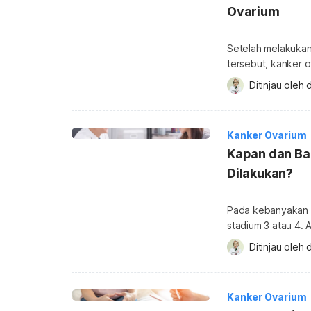
Ovarium
Setelah melakukan
tersebut, kanker o
dengan operasi pe
Ditinjau oleh 
d
Tidak hanya itu, i
kanker, termasuk k
menunjukkan poten
Kanker Ovarium
Kapan dan Ba
Dilakukan?
Pada kebanyakan k
stadium 3 atau 4. 
kali disepelekan a
Ditinjau oleh 
d
intens dan samar.
deteksi dini. Lant
Kapan deteksi dini
Kanker Ovarium