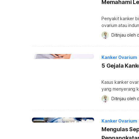
Memahami Leb
Penyakit kanker b
ovarium atau indung
menyebar ke jaring
Ditinjau oleh 
d
deteksi kanker ov
mempermudah pengo
mengenai stadium k
Kanker Ovarium
5 Gejala Kan
Kasus kanker ovari
yang menyerang kau
terdiagnosis pada 
Ditinjau oleh 
d
semakin tinggi pe
mengetahui gejala p
ovarium? Pahami leb
Kanker Ovarium
Mengulas Sep
Pengangkatan