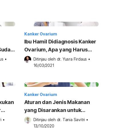
Kanker Ovarium
Ibu Hamil Didiagnosis Kanker
Sudah
Ovarium, Apa yang Harus
Dilakukan?
us
•
Ditinjau oleh 
dr. Yusra Firdaus
•
16/03/2021
Kanker Ovarium
akukan
Aturan dan Jenis Makanan
r
yang Disarankan untuk
Pasien Kanker Ovarium
i
•
Ditinjau oleh 
dr. Tania Savitri
•
13/10/2020