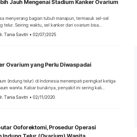
ih Jauh Mengenai Stadium Kanker Ovarium
isa menyerang bagian tubuh manapun, termasuk sel-sel
 telur. Seiring waktu, sel kanker dari ovarium bisa
an atau organ sehat lain di sekitarnya. Setelah melakukan
r. Tania Savitri
•
02/07/2025
arium, dokter harus mengetahui stadiumnya untuk
batan kanker ovarium. Yuk, pelajari lebih dalam
anker ovarium berikut ini. Kenali stadium kanker […]
ker Ovarium yang Perlu Diwaspadai
um (indung telur) di Indonesia menempati peringkat ketiga
m wanita. Kabar buruknya, penyakit ini sering kali
stadium lanjut. Padahal, semakin cepat didiagnosis, akan
r. Tania Savitri
•
02/11/2020
rsentase untuk sembuh. Itulah sebabnya, Anda perlu
enyakit kanker ovarium. Jadi, seperti ciri-ciri kanker
ih dalam lewat ulasan berikut ini. Gejala […]
utar Ooforektomi, Prosedur Operasi
 Indung Telur (Ovarium) Wanita