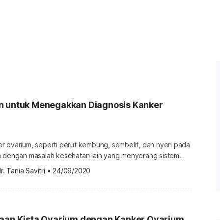
n untuk Menegakkan Diagnosis Kanker
r ovarium, seperti perut kembung, sembelit, dan nyeri pada
a dengan masalah kesehatan lain yang menyerang sistem
arena itulah, seorang onkologi (dokter spesialis kanker)
r. Tania Savitri
•
24/09/2020
ien menjalani tes-tes kesehatan untuk memantapkan
varium. Lantas, apa saja tes yang harus dijalani sebagai cara
kanker ovarium? Yuk, […]
daan Kista Ovarium dengan Kanker Ovarium