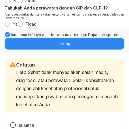
Ya
Tidak
Tahukah Anda perawatan dengan GIP dan GLP-1?
*Jenis pengobatan dan perawatan terbaru yang membantu manajemen berat badan dan
Diabetes Tipe 2
Ya
Tidak
Ikuti terus infonya agar berat badan terjaga: Dapatkan update
dari pakar mengenai dukungan dan perawatan berat badan
Hitung
langsung ke inbox Anda.
Catatan
Hello Sehat tidak menyediakan saran medis,
diagnosis, atau perawatan. Selalu konsultasikan
dengan ahli kesehatan profesional untuk
mendapatkan jawaban dan penanganan masalah
kesehatan Anda.
SUMBER