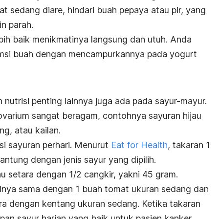
t sedang diare, hindari buah pepaya atau pir, yang
n parah.
ebih baik menikmatinya langsung dan utuh. Anda
umsi buah dengan mencampurkannya pada yogurt
 nutrisi penting lainnya juga ada pada sayur-mayur.
ovarium sangat beragam, contohnya sayuran hijau
g, atau kailan.
i sayuran perhari. Menurut
Eat for Health
, takaran 1
ntung dengan jenis sayur yang dipilih.
au setara dengan 1/2 cangkir, yakni 45 gram.
sinya sama dengan 1 buah tomat ukuran sedang dan
ara dengan kentang ukuran sedang. Ketika takaran
pan sayur harian yang baik untuk pasien kanker.