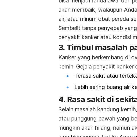
bisa menjadi tanda awal dari pe
akan membaik, walaupun Anda
air, atau minum obat pereda se
Sembelit tanpa penyebab yang j
penyakit kanker atau kondisi m
3. Timbul masalah 
Kanker yang berkembang di o
kemih. Gejala penyakit kanker o
Terasa sakit atau terte
Lebih sering buang air ke
4. Rasa sakit di sek
Selain masalah kandung kemih,
atau punggung bawah yang ber
mungkin akan hilang, namun ak
juga bisa muncul ketika Anda 