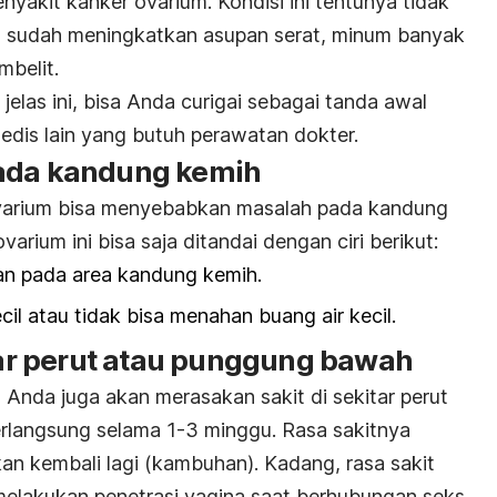
nyakit kanker ovarium. Kondisi ini tentunya tidak
 sudah meningkatkan asupan serat, minum banyak
mbelit.
elas ini, bisa Anda curigai sebagai tanda awal
edis lain yang butuh perawatan dokter.
pada kandung kemih
varium bisa menyebabkan masalah pada kandung
varium ini bisa saja ditandai dengan ciri berikut:
kan pada area kandung kemih.
cil atau tidak bisa menahan buang air kecil.
itar perut atau punggung bawah
 Anda juga akan merasakan sakit di sekitar perut
langsung selama 1-3 minggu. Rasa sakitnya
an kembali lagi (kambuhan). Kadang, rasa sakit
melakukan penetrasi vagina saat berhubungan seks.