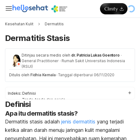
Kesehatan Kulit
Dermatitis
Dermatitis Stasis
Ditinjau secara medis oleh
dr. Patricia Lukas Goentoro
·
General Practitioner
·
Rumah Sakit Universitas Indonesia
(RSUI)
Ditulis oleh
Fidhia Kemala
·
Tanggal diperbarui 06/11/2020
Indeks:
Definisi
Tanda-tanda dan gejala
Definisi
Penyebab
Apa itu dermatitis stasis?
Faktor-faktor risiko
Diagnosis
Dermatitis stasis adalah
jenis dermatitis
yang terjadi
Obat dan pengobatan
ketika aliran darah menuju jaringan kulit mengalami
Pengobatan di rumah
penyumbatan. Hal ini menyebabkan ruam kemerahan