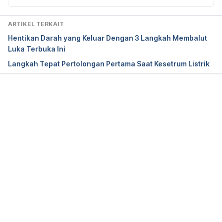
Injuries. 
Deutsches Arzteblatt international
, 
114
(14), 
237–243. https://doi.org/10.3238/arztebl.2017.0237
ARTIKEL TERKAIT
Hentikan Darah yang Keluar Dengan 3 Langkah Membalut
MedlinePlus Medical Encyclopedia. (2021). Gunshot 
Luka Terbuka Ini
wounds. Retrieved 15 March 2021, from 
Langkah Tepat Pertolongan Pertama Saat Kesetrum Listrik
https://medlineplus.gov/ency/patientinstructions/00
0737.htm
Memuat...