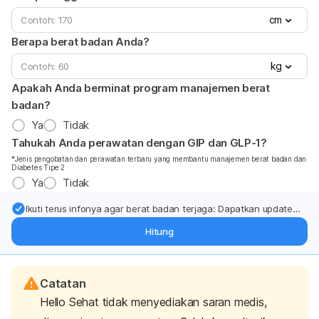
cm
Berapa berat badan Anda?
kg
Apakah Anda berminat program manajemen berat
badan?
Ya
Tidak
Tahukah Anda perawatan dengan GIP dan GLP-1?
*Jenis pengobatan dan perawatan terbaru yang membantu manajemen berat badan dan
Diabetes Tipe 2
Ya
Tidak
Ikuti terus infonya agar berat badan terjaga: Dapatkan update
dari pakar mengenai dukungan dan perawatan berat badan
Hitung
langsung ke inbox Anda.
Catatan
Hello Sehat tidak menyediakan saran medis,