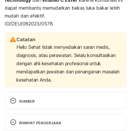
dapat membantu memudarkan bekas luka bakar lebih
mudah dan efektif.
ID/DEU/082023/057B
Catatan
Hello Sehat tidak menyediakan saran medis,
diagnosis, atau perawatan. Selalu konsultasikan
dengan ahli kesehatan profesional untuk
mendapatkan jawaban dan penanganan masalah
kesehatan Anda.
SUMBER
Vaghardoost, R., Mousavi Majd, S., Tebyanian, H., 
Babavalian, H., Malaei, L., Niazi, M., & Javdani, A. 
RIWAYAT PENGERJAAN
(2018). The Healing Effect of Sesame Oil, Camphor 