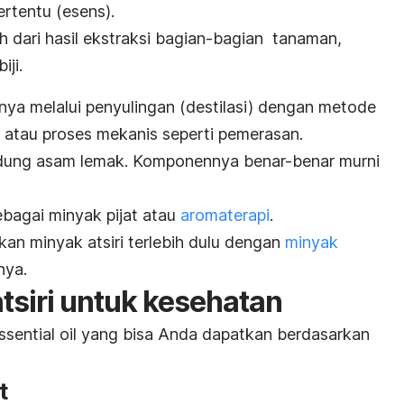
ertentu (esens).
eh dari hasil ekstraksi bagian-bagian
tanaman,
iji.
nya melalui penyulingan (destilasi) dengan metode
 atau proses mekanis seperti pemerasan.
dung asam lemak. Komponennya benar-benar murni
ebagai minyak pijat atau
aromaterapi
.
n minyak atsiri terlebih dulu dengan
minyak
nya.
tsiri untuk kesehatan
ssential oil
yang bisa Anda dapatkan berdasarkan
t