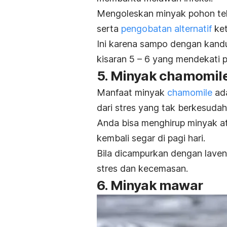
Mengoleskan minyak pohon teh 
serta
pengobatan alternatif
ke
Ini karena sampo dengan kandu
kisaran 5 – 6 yang mendekati p
5. Minyak c
hamomil
Manfaat minyak
chamomile
ada
dari stres yang tak berkesudah
Anda bisa menghirup minyak atsi
kembali segar di pagi hari.
Bila dicampurkan dengan lavende
stres dan kecemasan.
6. Minyak mawar