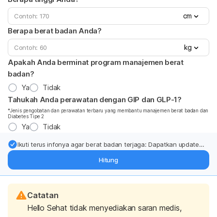
cm
Berapa berat badan Anda?
kg
Apakah Anda berminat program manajemen berat
badan?
Ya
Tidak
Tahukah Anda perawatan dengan GIP dan GLP-1?
*Jenis pengobatan dan perawatan terbaru yang membantu manajemen berat badan dan
Diabetes Tipe 2
Ya
Tidak
Ikuti terus infonya agar berat badan terjaga: Dapatkan update
dari pakar mengenai dukungan dan perawatan berat badan
Hitung
langsung ke inbox Anda.
Catatan
Hello Sehat tidak menyediakan saran medis,