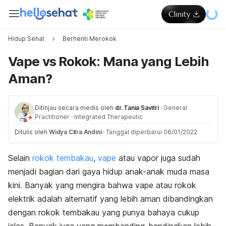
Hidup Sehat
Berhenti Merokok
Vape vs Rokok: Mana yang Lebih
Aman?
Ditinjau secara medis oleh
dr. Tania Savitri
·
General
Practitioner
·
Integrated Therapeutic
Ditulis oleh
Widya Citra Andini
·
Tanggal diperbarui 06/01/2022
Selain
rokok tembakau
,
vape
atau vapor juga sudah
menjadi bagian dari gaya hidup anak-anak muda masa
kini. Banyak yang mengira bahwa vape atau rokok
elektrik adalah alternatif yang lebih aman dibandingkan
dengan rokok tembakau yang punya bahaya cukup