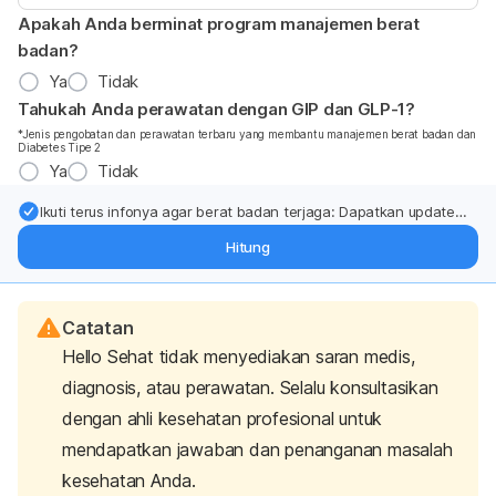
Apakah Anda berminat program manajemen berat
badan?
Ya
Tidak
Tahukah Anda perawatan dengan GIP dan GLP-1?
*Jenis pengobatan dan perawatan terbaru yang membantu manajemen berat badan dan
Diabetes Tipe 2
Ya
Tidak
Ikuti terus infonya agar berat badan terjaga: Dapatkan update
dari pakar mengenai dukungan dan perawatan berat badan
Hitung
langsung ke inbox Anda.
Catatan
Hello Sehat tidak menyediakan saran medis,
diagnosis, atau perawatan. Selalu konsultasikan
dengan ahli kesehatan profesional untuk
mendapatkan jawaban dan penanganan masalah
kesehatan Anda.