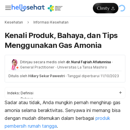
Kesehatan
Informasi Kesehatan
Kenali Produk, Bahaya, dan Tips
Menggunakan Gas Amonia
Ditinjau secara medis oleh
dr. Nurul Fajriah Afiatunnisa
·
General Practitioner
·
Universitas La Tansa Mashiro
Ditulis oleh
Hillary Sekar Pawestri
·
Tanggal diperbarui 11/10/2023
Indeks:
Definisi
Bahaya
Sadar atau tidak, Anda mungkin pernah menghirup gas
Produk dengan amonia
amonia selama beraktivitas. Senyawa ini memang bisa
Tips menggunakan amonia
dengan mudah ditemukan dalam berbagai
produk
pembersih rumah tangga
.