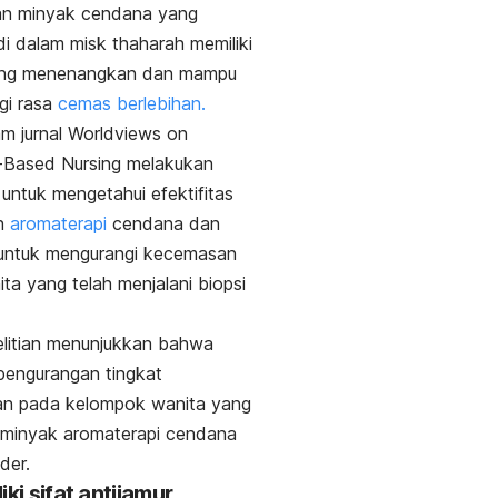
n minyak cendana yang
di dalam
misk thaharah
memiliki
ng menenangkan dan mampu
gi rasa
cemas berlebihan.
am jurnal
Worldviews on
-Based Nursing
melakukan
n
untuk mengetahui efektifitas
n
aromaterapi
cendana dan
 untuk mengurangi kecemasan
ta yang telah menjalani biopsi
.
elitian menunjukkan bahwa
pengurangan tingkat
n pada kelompok wanita yang
 minyak aromaterapi cendana
der.
iki sifat antijamur