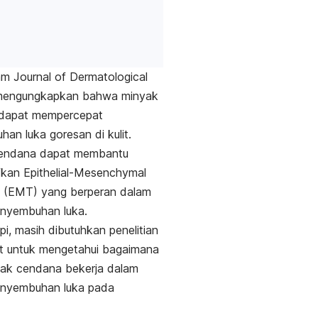
lam
Journal of Dermatological
engungkapkan bahwa minyak
dapat mempercepat
an luka goresan di kulit.
endana dapat membantu
fkan
Epithelial-Mesenchymal
(EMT) yang berperan dalam
enyembuhan luka.
pi, masih dibutuhkan penelitian
jut untuk mengetahui bagaimana
yak cendana bekerja dalam
enyembuhan luka pada