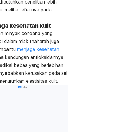
dibutuhkan penelitian lebih
tuk melihat efeknya pada
aga kesehatan kulit
n minyak cendana yang
di dalam
misk thaharah
juga
mbantu
menjaga kesehatan
a kandungan antioksidannya.
adikal bebas yang berlebihan
nyebabkan kerusakan pada sel
menurunkan elastisitas kulit.
Iklan