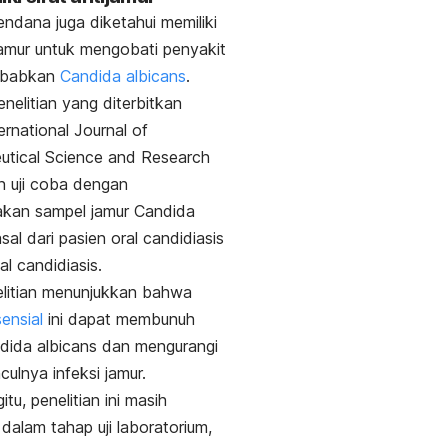
ndana juga diketahui memiliki
ijamur untuk mengobati penyakit
ebabkan
Candida albicans
.
nelitian yang diterbitkan
ernational Journal of
utical Science and Research
 uji coba dengan
kan sampel jamur
Candida
sal dari pasien
oral candidiasis
al candidiasis.
elitian menunjukkan bahwa
ensial
ini dapat membunuh
dida albicans
dan mengurangi
culnya infeksi jamur.
tu, penelitian ini masih
 dalam tahap uji laboratorium,