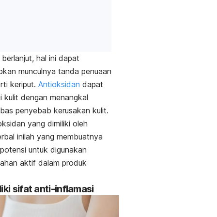
 berlanjut, hal ini dapat
kan munculnya tanda penuaan
erti keriput.
Antioksidan
dapat
i kulit dengan menangkal
ebas penyebab kerusakan kulit.
oksidan yang dimiliki oleh
rbal inilah yang membuatnya
potensi untuk digunakan
ahan aktif dalam produk
iki sifat anti-inflamasi