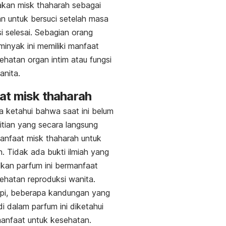
akan
misk thaharah
sebagai
 untuk bersuci setelah masa
i selesai.
Sebagian orang
minyak ini memiliki manfaat
ehatan organ intim atau fungsi
anita.
at
misk thaharah
a ketahui bahwa saat ini belum
itian yang secara langsung
manfaat
misk thaharah
untuk
. Tidak ada bukti ilmiah yang
kan parfum ini bermanfaat
ehatan reproduksi wanita.
api, beberapa kandungan yang
di dalam parfum ini diketahui
manfaat untuk kesehatan.