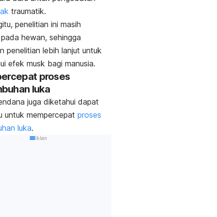
tak
traumatik.
tu, penelitian ini masih
 pada hewan, sehingga
 penelitian lebih lanjut untuk
ui efek
musk
bagi manusia.
percepat proses
buhan luka
ndana juga diketahui dapat
 untuk mempercepat
proses
han luka
.
Iklan