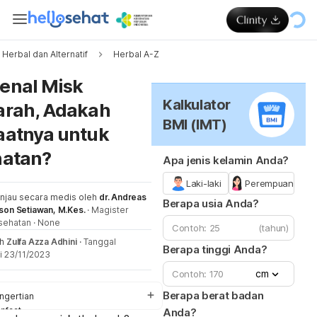
Herbal dan Alternatif
Herbal A-Z
Me
enal Misk
Kalkulator
rah, Adakah
BMI (IMT)
atnya untuk
atan?
Apa jenis kelamin Anda?
Laki-laki
Perempuan
injau secara medis oleh
dr. Andreas
Berapa usia Anda?
son Setiawan, M.Kes.
·
Magister
sehatan
·
None
(tahun)
eh
Zulfa Azza Adhini
·
Tanggal
Berapa tinggi Anda?
i 23/11/2023
cm
Berapa berat badan
ngertian
nfaat
Anda?