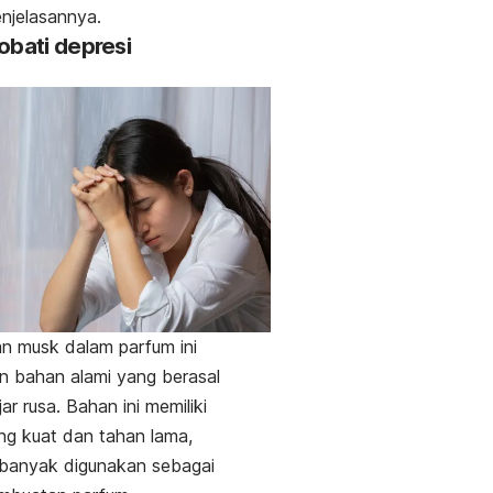
enjelasannya.
obati depresi
an
musk
dalam parfum ini
 bahan alami yang berasal
jar rusa. Bahan ini memiliki
g kuat dan tahan lama,
 banyak digunakan sebagai