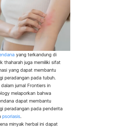
endana
yang terkandung di
sk thaharah
juga memiliki sifat
amasi yang dapat membantu
gi peradangan pada tubuh.
n dalam jurnal
Frontiers in
logy
melaporkan bahwa
endana dapat membantu
gi peradangan pada penderita
n
psoriasis
.
arena minyak herbal ini dapat