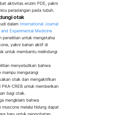
at aktivitas enzim PDE, yakni
micu peradangan pada tubuh.
ndungi otak
tudi dalam
International Journal
al and Experimental Medicine
 penelitian untuk mengetahui
cone
, yakni bahan aktif di
sk
untuk membantu melindungi
elitian menyebutkan bahwa
e
mampu mengurangi
akan otak dan mengaktifkan
yal PKA-CREB untuk memberikan
gan bagi otak.
juga mengklaim bahwa
n
muscone
melalui hidung dapat
ara baru untuk pengobatan