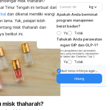
endengar
misk thaharah
?
ek samping
kg
al Timur Tengah ini terbuat dari
rbal
dan dikenal memiliki wangi
Apakah Anda berminat
program manajemen
 lama. Yuk, pelajari lebih
berat badan?
tentang
misk thaharah
dan
Ya
Tidak
a berikut ini.
Tahukah Anda perawatan
dengan GIP dan GLP-1?
*Jenis pengobatan dan perawatan
terbaru yang membantu manajemen
berat badan dan Diabetes Tipe 2
Ya
Tidak
Ikuti terus infonya agar
berat badan terjaga:
Hitung
Dapatkan update dari
pakar mengenai dukungan
dan perawatan berat
badan langsung ke inbox
Anda.
u
misk thaharah
?