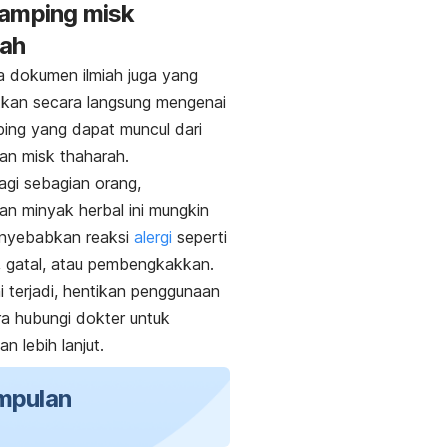
samping
misk
rah
 dokumen ilmiah juga yang
kan secara langsung mengenai
ing yang dapat muncul dari
aan
misk thaharah
.
gi sebagian orang,
n minyak herbal ini mungkin
nyebabkan reaksi
alergi
seperti
t, gatal, atau pembengkakkan.
ni terjadi, hentikan penggunaan
a hubungi dokter untuk
n lebih lanjut.
mpulan