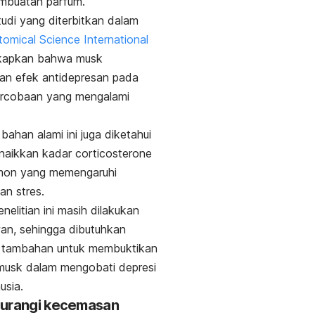
mbuatan parfum.
udi yang diterbitkan dalam
tomical Science International
kapkan bahwa
musk
an efek antidepresan pada
rcobaan yang mengalami
, bahan alami ini juga diketahui
naikkan kadar
corticosterone
rmon yang memengaruhi
n stres.
nelitian ini masih dilakukan
an, sehingga dibutuhkan
n tambahan untuk membuktikan
musk
dalam mengobati depresi
usia.
gurangi kecemasan