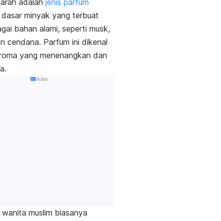
harah
adalah
jenis parfum
dasar minyak yang terbuat
agai bahan alami, seperti
musk
,
n cendana. Parfum ini dikenal
 aroma yang menenangkan dan
a.
Iklan
 wanita muslim biasanya