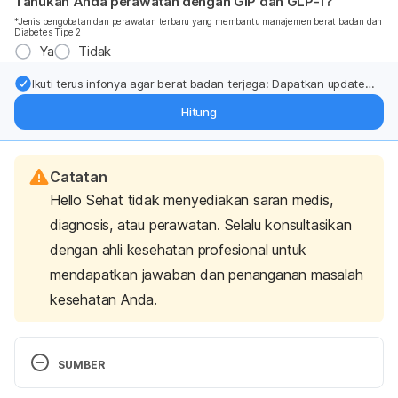
Tahukah Anda perawatan dengan GIP dan GLP-1?
*Jenis pengobatan dan perawatan terbaru yang membantu manajemen berat badan dan
Diabetes Tipe 2
Ya
Tidak
Ikuti terus infonya agar berat badan terjaga: Dapatkan update
dari pakar mengenai dukungan dan perawatan berat badan
Hitung
langsung ke inbox Anda.
Catatan
Hello Sehat tidak menyediakan saran medis,
diagnosis, atau perawatan. Selalu konsultasikan
dengan ahli kesehatan profesional untuk
mendapatkan jawaban dan penanganan masalah
kesehatan Anda.
SUMBER