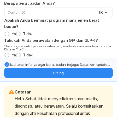
Berapa berat badan Anda?
kg
Apakah Anda berminat program manajemen berat
badan?
Ya
Tidak
Tahukah Anda perawatan dengan GIP dan GLP-1?
*Jenis pengobatan dan perawatan terbaru yang membantu manajemen berat badan dan
Diabetes Tipe 2
Ya
Tidak
Ikuti terus infonya agar berat badan terjaga: Dapatkan update
dari pakar mengenai dukungan dan perawatan berat badan
Hitung
langsung ke inbox Anda.
Catatan
Hello Sehat tidak menyediakan saran medis,
diagnosis, atau perawatan. Selalu konsultasikan
dengan ahli kesehatan profesional untuk