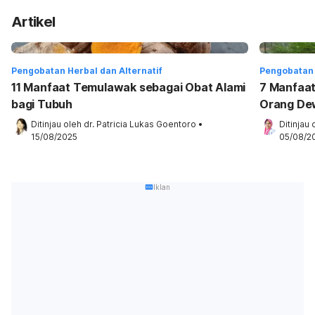
Artikel
Pengobatan Herbal dan Alternatif
Pengobatan 
11 Manfaat Temulawak sebagai Obat Alami
7 Manfaat
bagi Tubuh
Orang De
Ditinjau oleh 
dr. Patricia Lukas Goentoro
•
Ditinjau 
15/08/2025
05/08/2
Iklan