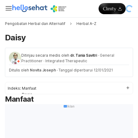
Pengobatan Herbal dan Alternatif
Herbal A-Z
Daisy
Ditinjau secara medis oleh
dr. Tania Savitri
·
General
Practitioner
·
Integrated Therapeutic
Ditulis oleh
Novita Joseph
·
Tanggal diperbarui 12/01/2021
Indeks:
Manfaat
Dosis
Manfaat
Efek Samping
Keamanan
Iklan
Interaksi