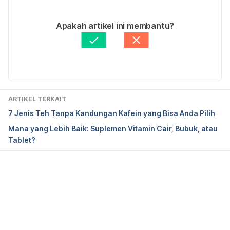
supplements/ingredientmono-9-wild%20daisy.aspx?
12/01/2021
activeingredientid=9&activeingredientname=wild%2
Ditulis oleh 
Novita Joseph
Apakah artikel ini membantu?
0daisy. Assessed date 02/12/2015.
Ditinjau secara medis oleh
dr. Tania Savitri
Diperbarui oleh: 
Nabila Azmi
https://www.webmd.com/vitamins-
supplements/ingredientmono-9-wild%20daisy.aspx?
activeingredientid=9&activeingredientname=wild%2
0daisy
 diakses pada 07 Maret 2018.
ARTIKEL TERKAIT
7 Jenis Teh Tanpa Kandungan Kafein yang Bisa Anda Pilih
Mana yang Lebih Baik: Suplemen Vitamin Cair, Bubuk, atau
Tablet?
Memuat...