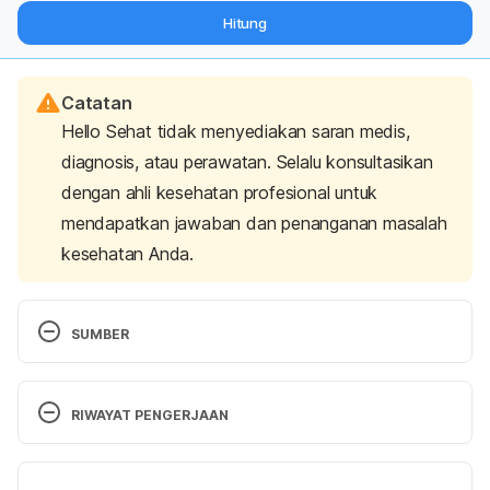
dari pakar mengenai dukungan dan perawatan berat badan
Hitung
langsung ke inbox Anda.
Catatan
Hello Sehat tidak menyediakan saran medis,
diagnosis, atau perawatan. Selalu konsultasikan
dengan ahli kesehatan profesional untuk
mendapatkan jawaban dan penanganan masalah
kesehatan Anda.
SUMBER
Skidmore-Roth, Linda. Mosby’s Handbook Of 
Herbs & Natural Supplements. St. Louis, MO: 
RIWAYAT PENGERJAAN
Mosby, 2001. Print version. page 221.
Versi Terbaru
Daisy. http://www.webmd.com/vitamins-