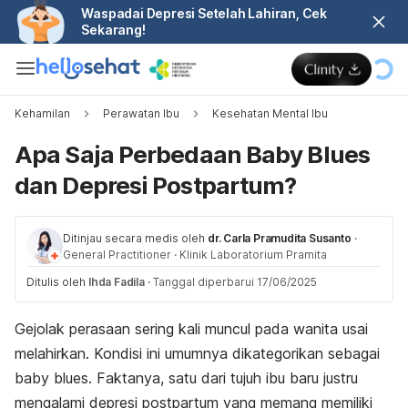
Waspadai Depresi Setelah Lahiran, Cek
Sekarang!
Kehamilan
Perawatan Ibu
Kesehatan Mental Ibu
Apa Saja Perbedaan Baby Blues
dan Depresi Postpartum?
Ditinjau secara medis oleh
dr. Carla Pramudita Susanto
·
General Practitioner
·
Klinik Laboratorium Pramita
Ditulis oleh
Ihda Fadila
·
Tanggal diperbarui 17/06/2025
Gejolak perasaan sering kali muncul pada wanita usai
melahirkan. Kondisi ini umumnya dikategorikan sebagai
baby blues
. Faktanya, satu dari tujuh ibu baru justru
mengalami depresi postpartum yang memang memiliki