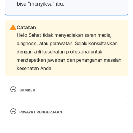
bisa “menyiksa” ibu.
Catatan
Hello Sehat tidak menyediakan saran medis,
diagnosis, atau perawatan. Selalu konsultasikan
dengan ahli kesehatan profesional untuk
mendapatkan jawaban dan penanganan masalah
kesehatan Anda.
SUMBER
Baby blues after pregnancy
. (n.d.). Help us improve 
the health of all moms and babies | March of 
RIWAYAT PENGERJAAN
Dimes. Retrieved 22 January 2024 from 
https://www.marchofdimes.org/pregnancy/baby-
Versi Terbaru
blues-after-pregnancy.aspx
.