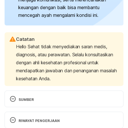
keuangan dengan baik bisa membantu
mencegah ayah mengalami kondisi ini.
Catatan
Hello Sehat tidak menyediakan saran medis,
diagnosis, atau perawatan. Selalu konsultasikan
dengan ahli kesehatan profesional untuk
mendapatkan jawaban dan penanganan masalah
kesehatan Anda.
SUMBER
Baby blues. 
(2022). Pregnancy, Birth and Baby. 
Retrieved September 4, 2024, from 
RIWAYAT PENGERJAAN
https://www.pregnancybirthbaby.org.au/baby-blues