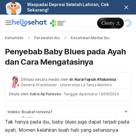
Waspadai Depresi Setelah Lahiran, Cek
Sekarang!
Kehamilan
Perawatan Ibu
Kesehatan Mental Ibu
Penyebab Baby Blues pada Ayah
dan Cara Mengatasinya
Ditinjau secara medis oleh
dr. Nurul Fajriah Afiatunnisa
·
General Practitioner
·
Universitas La Tansa Mashiro
Ditulis oleh
Satria Aji Purwoko
·
Tanggal diperbarui 13/09/2024
Indeks:
Bisakah terkena?
Gejala
Tak hanya pada ibu,
baby blue
s juga dapat terjadi pada
Penanganan
ayah. Momen kelahiran buah hati yang seharusnya
Tips mencegah