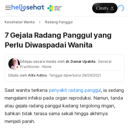
Kesehatan Wanita
Radang Panggul
7 Gejala Radang Panggul yang
Perlu Diwaspadai Wanita
Ditinjau secara medis oleh
dr. Damar Upahita
·
General
Practitioner
·
None
Ditulis oleh
Atifa Adlina
·
Tanggal diperbarui 28/09/2021
Saat wanita terkena
penyakit radang panggul
, ia sedang
mengalami infeksi pada organ reproduksi. Namun, tanda
atau gejala radang panggul kadang tergolong ringan,
bahkan tidak terasa sama sekali hingga akhirnya
menjadi parah.