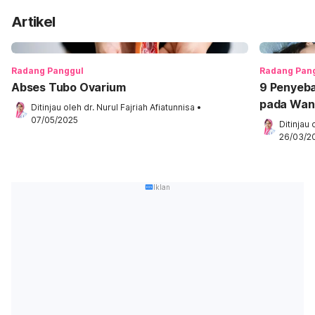
Artikel
Radang Panggul
Radang Pan
Abses Tubo Ovarium
9 Penyeba
pada Wan
Ditinjau oleh 
dr. Nurul Fajriah Afiatunnisa
•
07/05/2025
Ditinjau 
26/03/2
Iklan