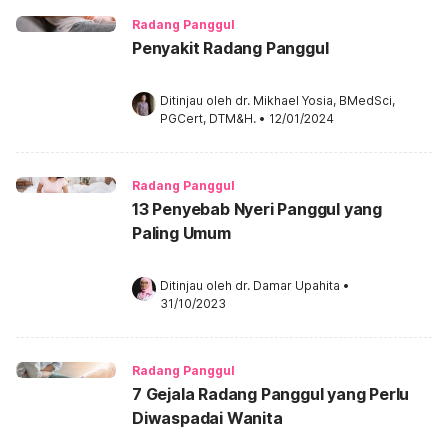
Radang Panggul
Penyakit Radang Panggul
Ditinjau oleh 
dr. Mikhael Yosia, BMedSci, 
PGCert, DTM&H.
•
12/01/2024
Radang Panggul
13 Penyebab Nyeri Panggul yang
Paling Umum
Ditinjau oleh 
dr. Damar Upahita
•
31/10/2023
Radang Panggul
7 Gejala Radang Panggul yang Perlu
Diwaspadai Wanita