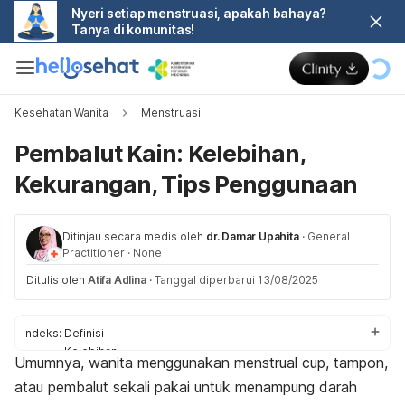
Nyeri setiap menstruasi, apakah bahaya?
Tanya di komunitas!
Kesehatan Wanita
Menstruasi
Pembalut Kain: Kelebihan,
Kekurangan, Tips Penggunaan
Ditinjau secara medis oleh
dr. Damar Upahita
·
General
Practitioner
·
None
Ditulis oleh
Atifa Adlina
·
Tanggal diperbarui 13/08/2025
Indeks:
Definisi
Kelebihan
Umumnya, wanita menggunakan
menstrual cup
, tampon,
Kekurangan
atau pembalut sekali pakai untuk menampung darah
Pembalut kain vs sekali pakai