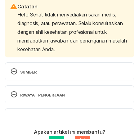
Catatan
Hello Sehat tidak menyediakan saran medis,
diagnosis, atau perawatan. Selalu konsultasikan
dengan ahli kesehatan profesional untuk
mendapatkan jawaban dan penanganan masalah
kesehatan Anda.
SUMBER
Period Products: The Good, the Bad, and the Ugly
. 
UT Health Austin. (2021). Retrieved 13 August 2021, 
RIWAYAT PENGERJAAN
from https://uthealthaustin.org/blog/period-
products.
Versi Terbaru
20/08/2021
Pads and Tampons. KidsHealth. (2021). Retrieved 
Ditulis oleh 
Ihda Fadila
Apakah artikel ini membantu?
13 August 2021, from 
Ditinjau secara medis oleh
dr. Damar Upahita