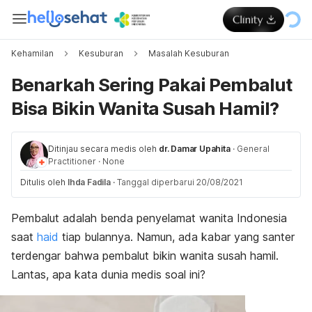
Kehamilan
Kesuburan
Masalah Kesuburan
Benarkah Sering Pakai Pembalut
Bisa Bikin Wanita Susah Hamil?
Ditinjau secara medis oleh
dr. Damar Upahita
·
General
Practitioner
·
None
Ditulis oleh
Ihda Fadila
·
Tanggal diperbarui 20/08/2021
Pembalut adalah benda penyelamat wanita Indonesia
saat
haid
tiap bulannya. Namun, ada kabar yang santer
terdengar bahwa pembalut bikin wanita susah hamil.
Lantas, apa kata dunia medis soal ini?