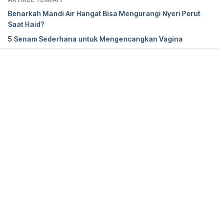
Benarkah Mandi Air Hangat Bisa Mengurangi Nyeri Perut
Smith, J., Brown, K., Murphy, J., & Harms, C. (2015). 
Saat Haid?
Does menstrual cycle phase affect lung diffusion 
5 Senam Sederhana untuk Mengencangkan Vagina
capacity during exercise?. 
Respiratory Physiology & 
Neurobiology
, 
205
, 99-104. doi: 
10.1016/j.resp.2014.10.014
Memuat...