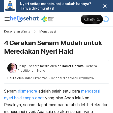
Nyeri setiap menstruasi, apakah bahaya?
Tanya di komunitas!
Kesehatan Wanita
Menstruasi
4 Gerakan Senam Mudah untuk
Meredakan Nyeri Haid
Ditinjau secara medis oleh
dr. Damar Upahita
·
General
Practitioner
·
None
Ditulis oleh
Indah Fitrah Yani
·
Tanggal diperbarui 02/08/2023
Senam
dismenore
adalah salah satu
cara
mengatasi
nyeri haid tanpa obat
yang bisa Anda lakukan.
Pasalnya, senam dapat membantu tubuh lebih rileks dan
mengurangi nyeri. Apa saja gerakan senam yang