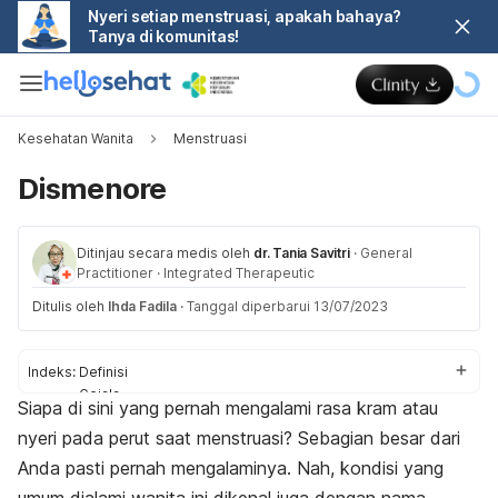
Nyeri setiap menstruasi, apakah bahaya?
Tanya di komunitas!
Kesehatan Wanita
Menstruasi
Dismenore
Ditinjau secara medis oleh
dr. Tania Savitri
·
General
Practitioner
·
Integrated Therapeutic
Ditulis oleh
Ihda Fadila
·
Tanggal diperbarui 13/07/2023
Indeks:
Definisi
Gejala
Siapa di sini yang pernah mengalami rasa kram atau
Penyebab
nyeri pada perut saat menstruasi? Sebagian besar dari
Faktor risiko
Diagnosis
Anda pasti pernah mengalaminya. Nah, kondisi yang
Pengobatan