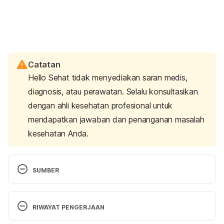
Catatan
Hello Sehat tidak menyediakan saran medis,
diagnosis, atau perawatan. Selalu konsultasikan
dengan ahli kesehatan profesional untuk
mendapatkan jawaban dan penanganan masalah
kesehatan Anda.
SUMBER
Menstrual cramps – Symptoms & Causes – Mayo 
Clinic. (2020). Retrieved July 13, 2023, from 
RIWAYAT PENGERJAAN
https://www.mayoclinic.org/diseases-