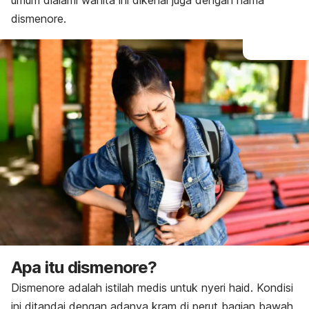
umum dialami wanita ini dikenal juga dengan nama
Pengobatan di rumah
dismenore.
Apa itu dismenore?
Dismenore adalah istilah medis untuk nyeri haid. Kondisi
ini ditandai dengan adanya
kram di perut
bagian bawah