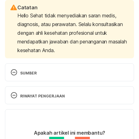
Catatan
Hello Sehat tidak menyediakan saran medis,
diagnosis, atau perawatan. Selalu konsultasikan
dengan ahli kesehatan profesional untuk
mendapatkan jawaban dan penanganan masalah
kesehatan Anda.
SUMBER
Endometriosis | The American Pregancy 
Association. (2018). Retrieved 6 March 2025, from 
RIWAYAT PENGERJAAN
https://americanpregnancy.org/womens-
health/endometriosis/
Versi Terbaru
Endometriosis – Symptoms and causes. (2022). 
19/03/2025
Retrieved 6 March 2025, from 
Ditulis oleh 
Reikha Pratiwi
Apakah artikel ini membantu?
https://www.mayoclinic.org/diseases-
Ditinjau secara medis oleh
dr. Damar Upahita