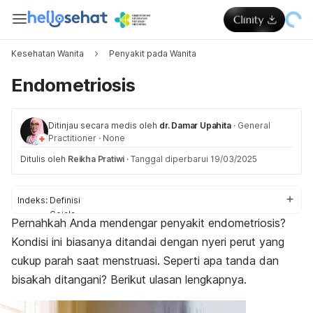
Kesehatan Wanita
Penyakit pada Wanita
Endometriosis
Ditinjau secara medis oleh
dr. Damar Upahita
·
General
Practitioner
·
None
Ditulis oleh
Reikha Pratiwi
·
Tanggal diperbarui 19/03/2025
Indeks:
Definisi
Gejala
Pernahkah Anda mendengar penyakit endometriosis?
Penyebab
Kondisi ini biasanya ditandai dengan nyeri perut yang
Faktor risiko
Diagnosis
cukup parah saat menstruasi. Seperti apa tanda dan
Pengobatan
bisakah ditangani? Berikut ulasan lengkapnya.
Pengobatan rumahan