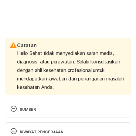
Catatan
Hello Sehat tidak menyediakan saran medis,
diagnosis, atau perawatan. Selalu konsultasikan
dengan ahli kesehatan profesional untuk
mendapatkan jawaban dan penanganan masalah
kesehatan Anda.
SUMBER
Hemoglobin Screening/Iron Management. (n.d). 
Retrieved 09 July 2025, from 
RIWAYAT PENGERJAAN
https://www.aabb.org/regulatory-and-