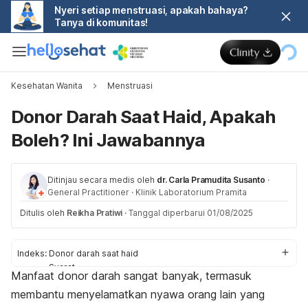
Nyeri setiap menstruasi, apakah bahaya?
Tanya di komunitas!
Kesehatan Wanita
Menstruasi
Donor Darah Saat Haid, Apakah
Boleh? Ini Jawabannya
Ditinjau secara medis oleh
dr. Carla Pramudita Susanto
·
General Practitioner
·
Klinik Laboratorium Pramita
Ditulis oleh
Reikha Pratiwi
·
Tanggal diperbarui 01/08/2025
Indeks:
Donor darah saat haid
Syarat
Manfaat donor darah sangat banyak, termasuk
Tips persiapan diri
membantu menyelamatkan nyawa orang lain yang